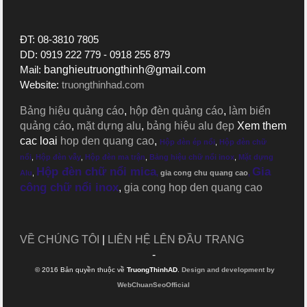
ĐT: 08-3810 7805
DD: 0919 222 779 - 0918 255 879
Mail:
banghieutruongthinh@gmail.com
Website:
truongthinhad.com
Bảng hiệu quảng cáo
,
hộp đèn quảng cáo
,
làm biển
quảng cáo
,
mặt dựng alu
,
bảng hiệu alu đẹp
Xem them
cac loai
hop den quang cao
,
Hộp đèn ép nổi
,
Hộp đèn chữ
nổi
,
Hộp đèn vẫy
,
Hộp đèn ma trận
,
Bảng hiệu chữ nổi inox
,
Mặt dựng
Hộp đèn chữ nổi mica
Gia
Alu
,
,
gia cong chu quang cao
,
công chữ nổi inox
,
gia cong hop den quang cao
VỀ CHÚNG TÔI
|
LIÊN HỆ
LÊN ĐẦU TRANG
-
© 2016 Bản quyền thuộc về
TruongThinhAD
.
Design and development by
WebChuanSeoOfficial